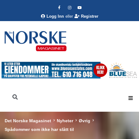
Logg Inn
eller
Registrer
Det Norske Magasinet
Nyheter
Øvrig
Spådommer som ikke har slått til