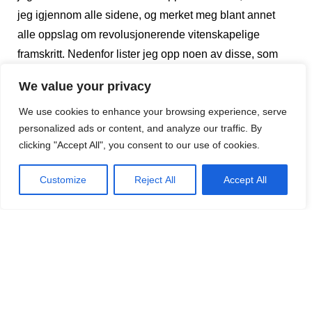
jeg igjennom alle sidene, og merket meg blant annet
alle oppslag om revolusjonerende vitenskapelige
framskritt. Nedenfor lister jeg opp noen av disse, som
etter overskriftene å dømme kunne tyde på at vi stod
We value your privacy
overfor noe sensasjonelt nytt, men som i de fleste
We use cookies to enhance your browsing experience, serve
tilfellene og etter mitt skjønn viste seg ikke å slå til.
personalized ads or content, and analyze our traffic. By
Noen av sitatene har jeg knyttet en kommentar til.
clicking "Accept All", you consent to our use of cookies.
– Illustrert vitenskap, oktober 1996 (10/1996)
Customize
Reject All
Accept All
«Elektrisk støt kan gjøre tannlegebor overflødig.»
– (12(1996) «Snart letter flyet uten vinduer for piloter.
Fremtidens passasjerfly har ingen vinduer i cockpiten.»
– (3/1998) «Ny kur mot forkjølelse. Nylig har en
amerikansk undersøkelse vakt stor oppsikt med et
behandlingsprinsipp som går ut på å lure bestemte typer
forkjølelsesvirus.»