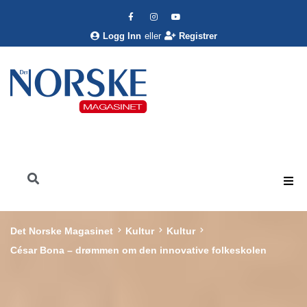
Logg Inn
eller
Registrer
Det Norske Magasinet
Kultur
Kultur
César Bona – drømmen om den innovative folkeskolen