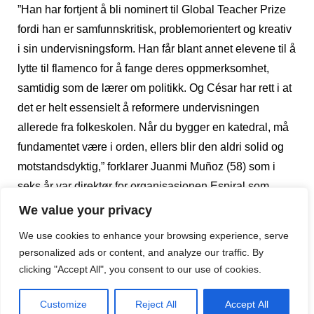
”Han har fortjent å bli nominert til Global Teacher Prize
fordi han er samfunnskritisk, problemorientert og kreativ
i sin undervisningsform. Han får blant annet elevene til å
lytte til flamenco for å fange deres oppmerksomhet,
samtidig som de lærer om politikk. Og César har rett i at
det er helt essensielt å reformere undervisningen
allerede fra folkeskolen. Når du bygger en katedral, må
fundamentet være i orden, ellers blir den aldri solid og
motstandsdyktig,” forklarer Juanmi Muñoz (58) som i
seks år var direktør for organisasjonen Espiral som
kjemper for større bruk av teknologi i klasserommene.
We value your privacy
Nå arbeider han som meddirektør på Observatoriet for
We use cookies to enhance your browsing experience, serve
Innovativ Teknologi og Pedagogikk.
personalized ads or content, and analyze our traffic. By
clicking "Accept All", you consent to our use of cookies.
I Spania begynner barna i barnehageklasse i
fireårsalderen. Der går de i to år til de starter i
Customize
Reject All
Accept All