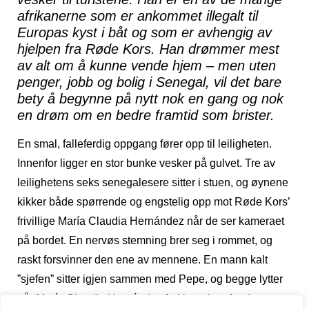
afrikanerne som er ankommet illegalt til
Europas kyst i båt og som er avhengig av
hjelpen fra Røde Kors. Han drømmer mest
av alt om å kunne vende hjem – men uten
penger, jobb og bolig i Senegal, vil det bare
bety å begynne på nytt nok en gang og nok
en drøm om en bedre framtid som brister.
En smal, falleferdig oppgang fører opp til leiligheten.
Innenfor ligger en stor bunke vesker på gulvet. Tre av
leilighetens seks senegalesere sitter i stuen, og øynene
kikker både spørrende og engstelig opp mot Røde Kors’
frivillige María Claudia Hernández når de ser kameraet
på bordet. En nervøs stemning brer seg i rommet, og
raskt forsvinner den ene av mennene. En mann kalt
”sjefen” sitter igjen sammen med Pepe, og begge lytter
når María Claudia Hernández forklarer hvorfor det er