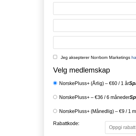
Remember Me
Jeg aksepterer Norrbom Marketings
ha
Velg medlemskap
NorskePluss+ (Årlig)
–
€
60
/
1 år
Sp
NorskePluss+
–
€
36
/
6 måneder
Sp
NorskePluss+ (Månedlig)
–
€
9
/
1 
Rabattkode: