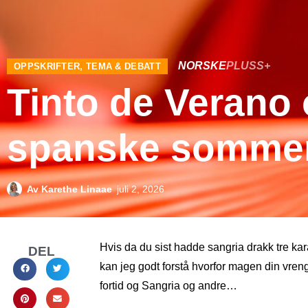
NORSKE
PLUSS+
OPPSKRIFTER
,
TEMA & DEBATT
Tinto de Verano
spanske sommer
Av
Karethe Linaae
juli 2, 2026
Hvis da du sist hadde sangria drakk tre kar
DEL
kan jeg godt forstå hvorfor magen din vreng
fortid og Sangria og andre…