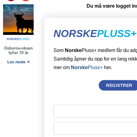
Du må vœre logget inn
NORSKE
PLUSS+
NORSKE
PLUSS+
Osborne-oksen
Som
Norske
Pluss+ medlem får du adgan
fyller 70 år
Samtidig åpner du opp for en lang rekk
Les neste
mer om
Norske
Pluss+
her.
REGISTRER