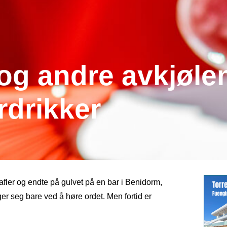
 og andre avkjøle
drikker
afler og endte på gulvet på en bar i Benidorm,
er seg bare ved å høre ordet. Men fortid er