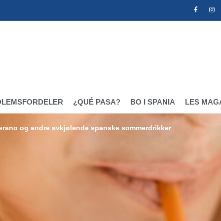
DLEMSFORDELER
¿QUÉ PASA?
BO I SPANIA
LES MAG
Verano og andre avkjølende spanske sommerdrikker