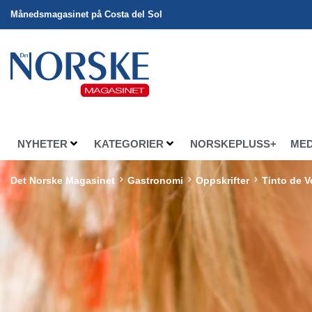
Månedsmagasinet på Costa del Sol
NYHETER
KATEGORIER
NORSKEPLUSS+
ME
Det Norske Magasinet
Gastronomi
Oppskrifter
Tinto de 