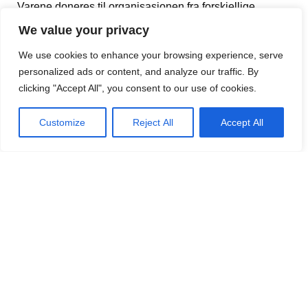
Varene doneres til organisasjonen fra forskjellige
bakerier, butikker og gårder og privatpersoner.
We value your privacy
Organisasjonen tilbyr frokost, lunsj og middag. Hvilke
We use cookies to enhance your browsing experience, serve
måltider som serveres avhenger av hvilke varer de
personalized ads or content, and analyze our traffic. By
mottar den dagen. Vanligvis serveres supper, smørbrød
clicking "Accept All", you consent to our use of cookies.
og forskjellige gryteretter.
Customize
Reject All
Accept All