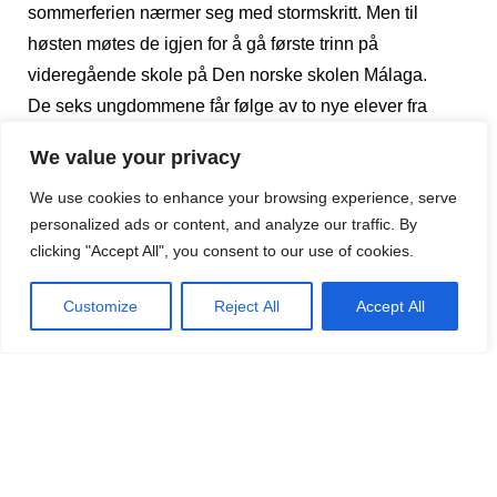
sommerferien nærmer seg med stormskritt. Men til
høsten møtes de igjen for å gå første trinn på
videregående skole på Den norske skolen Málaga.
De seks ungdommene får følge av to nye elever fra
Norge. Dermed blir de åtte i klassen til høsten.
We value your privacy
– Men det er plass til flere i klassen vår, forteller de.
We use cookies to enhance your browsing experience, serve
personalized ads or content, and analyze our traffic. By
Nyter sol, fint vær og gode venner
clicking "Accept All", you consent to our use of cookies.
– Jeg vil fortsette ved skolen fordi jeg trives så bra. Vi
har bra miljø, flinke lærere og et bedre miljø for læring
Customize
Reject All
Accept All
enn ved skoler i Norge, mener Astrid.
– Her på skolen kjenner lærerne alle elevene. Vi er en
sosial gjeng som nyter sol og fint vær, sier Ingrid H.
Fanny følger opp med sine beste argumenter for hvorfor
hun vil fortsette på Den norske skolen Málaga:
– Her er alle venner, vi blir utadvendte, alle hjelper