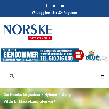
Logg Inn
eller
Registrer
Det Norske Magasinet
Nyheter
Øvrig
Vil du bli klassekameraten vår?