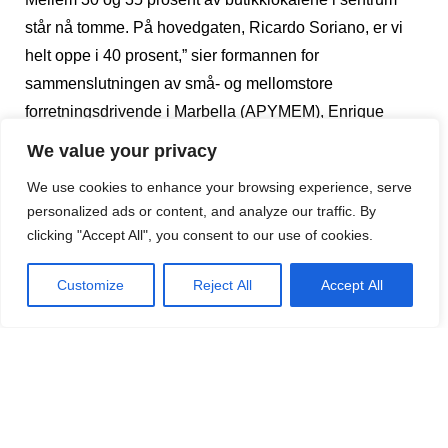
står nå tomme. På hovedgaten, Ricardo Soriano, er vi
helt oppe i 40 prosent,” sier formannen for
sammenslutningen av små- og mellomstore
forretningsdrivende i Marbella (APYMEM), Enrique
Guerrero. ”Det er absolutt ikke lengre bare hotel- og
We value your privacy
restaurantbransjen som lider. Situasjonen er i dag
We use cookies to enhance your browsing experience, serve
uholdbar for snart alle. Vårt eneste håp er vaksinene,”
personalized ads or content, and analyze our traffic. By
avslutter han i et intervju med dagbladet Diario SUR.
clicking "Accept All", you consent to our use of cookies.
Stengningen av alle ikke-essensielle bedrifter gjelder i
15 dager og omfatter også kommunene Manilva og
Customize
Reject All
Accept All
Vélez-Málaga (Torre del Mar).
(Kilde: Diario SUR)