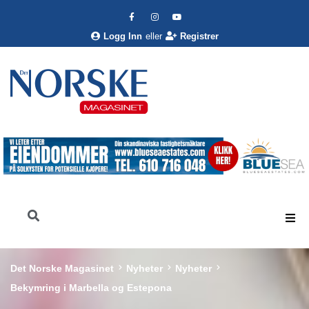
Logg Inn
eller
Registrer
Det Norske Magasinet
Nyheter
Nyheter
Bekymring i Marbella og Estepona