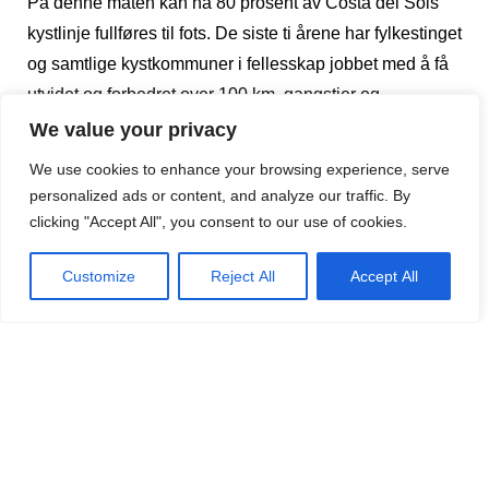
På denne måten kan nå 80 prosent av Costa del Sols
kystlinje fullføres til fots. De siste ti årene har fylkestinget
og samtlige kystkommuner i fellesskap jobbet med å få
utvidet og forbedret over 100 km. gangstier og
strandpromenader. Gangbroen i det naturvakre
We value your privacy
Guadalhorse området er kronen på verket.
We use cookies to enhance your browsing experience, serve
personalized ads or content, and analyze our traffic. By
I novemberutgaven av magasinet skal vi sammen med
clicking "Accept All", you consent to our use of cookies.
vår skribent, Else Byskov, se nærmere på den vakre
trebroen.
Customize
Reject All
Accept All
(Kilde: dagbladet Diario SUR)
Det Norske Magasinet