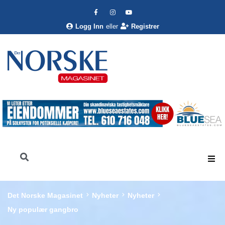
Logg Inn
eller
Registrer
Det Norske Magasinet
Nyheter
Nyheter
Ny populær gangbro