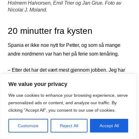
Holmern Halvorsen, Emil Trier og Jan Grue. Foto av
Nicolai J. Moland.
20 minutter fra kysten
Spania er ikke noe nytt for Petter, og som så mange
andre nordmenn var han her på ferie som tenåring.
– Etter det har det vært mest gjennom jobben. Jeg har
filmet mange musikkvideoer her nede, og det var litt av
We value your privacy
grunnen til at vi peilet oss inn mot Málaga. Så det var
We use cookies to enhance your browsing experience, serve
ikke
bare
klimaet, men det er jo ålreit å være her, spøker
personalized ads or content, and analyze our traffic. By
han.
clicking "Accept All", you consent to our use of cookies.
Sør-Spania var ikke en total tilfeldighet, siden Oda og
Customize
Reject All
Accept All
Petter faktisk allerede hadde knyttet et bånd til Costa del
Sol. Og da de giftet seg i sjømannskirken i Calahonda i