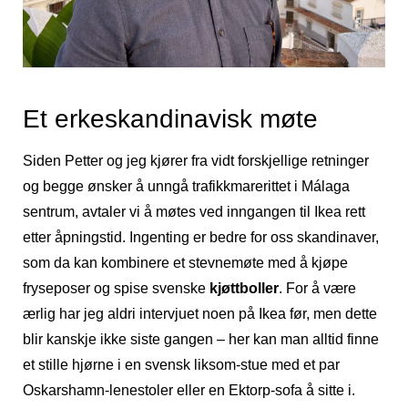
Et erkeskandinavisk møte
Siden Petter og jeg kjører fra vidt forskjellige retninger
og begge ønsker å unngå trafikkmarerittet i Málaga
sentrum, avtaler vi å møtes ved inngangen til Ikea rett
etter åpningstid. Ingenting er bedre for oss skandinaver,
som da kan kombinere et stevnemøte med å kjøpe
fryseposer og spise svenske
kjøttboller
. For å være
ærlig har jeg aldri intervjuet noen på Ikea før, men dette
blir kanskje ikke siste gangen – her kan man alltid finne
et stille hjørne i en svensk liksom-stue med et par
Oskarshamn-lenestoler eller en Ektorp-sofa å sitte i.