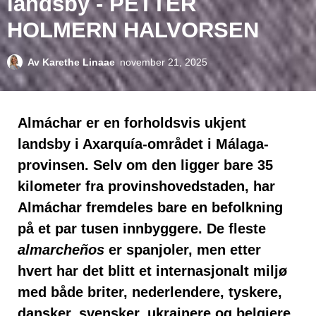
landsby - PETTER
HOLMERN HALVORSEN
Av
Karethe Linaae
november 21, 2025
Almáchar er en forholdsvis ukjent
landsby i Axarquía-området i Málaga-
provinsen. Selv om den ligger bare 35
kilometer fra provinshovedstaden, har
Almáchar fremdeles bare en befolkning
på et par tusen innbyggere. De fleste
almarcheños
er spanjoler, men etter
hvert har det blitt et internasjonalt miljø
med både briter, nederlendere, tyskere,
dansker, svensker, ukrainere og belgiere