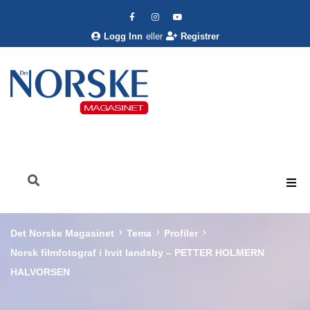
Logg Inn
eller
Registrer
Det Norske Magasinet
Tema
Profiler
Norsk filmfotograf i hvit landsby – PETTER HOLMERN
HALVORSEN