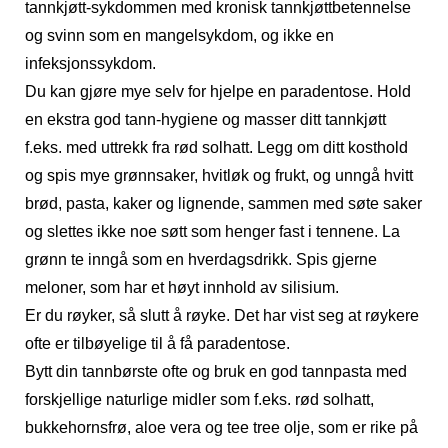
tannkjøtt-sykdommen med kronisk tannkjøttbetennelse
og svinn som en mangelsykdom, og ikke en
infeksjonssykdom.
Du kan gjøre mye selv for hjelpe en paradentose. Hold
en ekstra god tann-hygiene og masser ditt tannkjøtt
f.eks. med uttrekk fra rød solhatt. Legg om ditt kosthold
og spis mye grønnsaker, hvitløk og frukt, og unngå hvitt
brød, pasta, kaker og lignende, sammen med søte saker
og slettes ikke noe søtt som henger fast i tennene. La
grønn te inngå som en hverdagsdrikk. Spis gjerne
meloner, som har et høyt innhold av silisium.
Er du røyker, så slutt å røyke. Det har vist seg at røykere
ofte er tilbøyelige til å få paradentose.
Bytt din tannbørste ofte og bruk en god tannpasta med
forskjellige naturlige midler som f.eks. rød solhatt,
bukkehornsfrø, aloe vera og tee tree olje, som er rike på