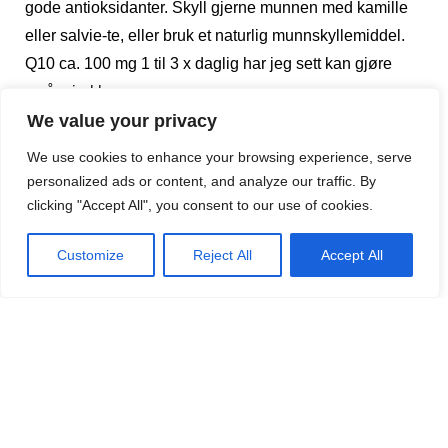
gode antioksidanter. Skyll gjerne munnen med kamille
eller salvie-te, eller bruk et naturlig munnskyllemiddel.
Q10 ca. 100 mg 1 til 3 x daglig har jeg sett kan gjøre
små mirakler.
We value your privacy
C-vitaminer arbeider godt med Q10, og dose kan være
ca. 1 gram 3 ganger daglig.
We use cookies to enhance your browsing experience, serve
Sørg også for å få et godt vitamin/mineralprodukt med
personalized ads or content, and analyze our traffic. By
gode doser av alle B- vitaminene.
clicking "Accept All", you consent to our use of cookies.
Ta kanskje også litt ekstra silicium.
Customize
Reject All
Accept All
Syke tenner har ofte en dårlig innflytelse på hjertet. Jeg
tenker ofte på det, igjen fordi min far døde av dårlig
hjerte som 67-åring etter alle sine problemer med
paradentosen.
Kvikksølvbelastning