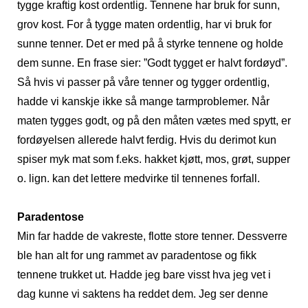
tygge kraftig kost ordentlig. Tennene har bruk for sunn,
grov kost. For å tygge maten ordentlig, har vi bruk for
sunne tenner. Det er med på å styrke tennene og holde
dem sunne. En frase sier: ”Godt tygget er halvt fordøyd”.
Så hvis vi passer på våre tenner og tygger ordentlig,
hadde vi kanskje ikke så mange tarmproblemer. Når
maten tygges godt, og på den måten vætes med spytt, er
fordøyelsen allerede halvt ferdig. Hvis du derimot kun
spiser myk mat som f.eks. hakket kjøtt, mos, grøt, supper
o. lign. kan det lettere medvirke til tennenes forfall.
Paradentose
Min far hadde de vakreste, flotte store tenner. Dessverre
ble han alt for ung rammet av paradentose og fikk
tennene trukket ut. Hadde jeg bare visst hva jeg vet i
dag kunne vi saktens ha reddet dem. Jeg ser denne