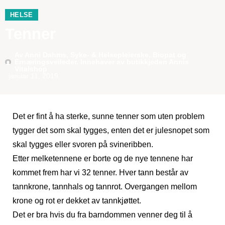
HELSE
Tenner
Av
Anni Dahms, Syke- & Helsepleierske, Biopat og
Ernæringsveileder. Innehaver av butikkjeden Annis
Vitalshop
januar 11, 2019
Det er fint å ha sterke, sunne tenner som uten problem
tygger det som skal tygges, enten det er julesnopet som
skal tygges eller svoren på svineribben.
Etter melketennene er borte og de nye tennene har
kommet frem har vi 32 tenner. Hver tann består av
tannkrone, tannhals og tannrot. Overgangen mellom
krone og rot er dekket av tannkjøttet.
Det er bra hvis du fra barndommen venner deg til å