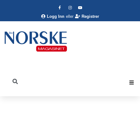
Logg Inn
eller
Registrer
Det Norske Magasinet
Kultur
Kultur
El Campanario – Sjømannskirken Costa del Sol