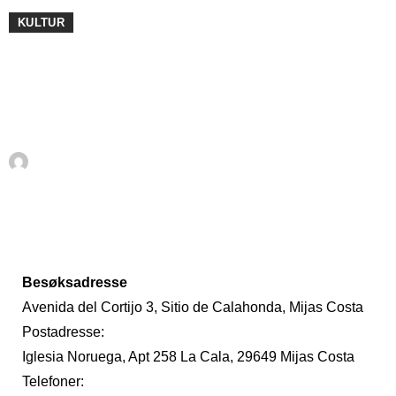
KULTUR
El Campanario -
Sjømannskirken Costa del
Sol
Av
Det Norske Magasinet
mai 12, 2011
Besøksadresse
Avenida del Cortijo 3, Sitio de Calahonda, Mijas Costa
Postadresse:
Iglesia Noruega, Apt 258 La Cala, 29649 Mijas Costa
Telefoner: