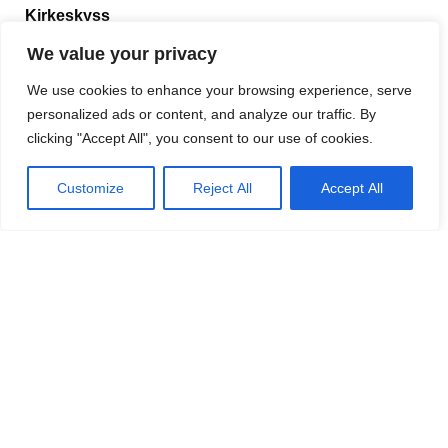
Kirkeskyss
Det organiseres kirkeskyss til El Campanario hver
We value your privacy
søndag med avgang fra Solbank i Fuengirola kl. 13.45.
We use cookies to enhance your browsing experience, serve
Påmelding til Sigmund Røynås på tlf. 679 595 834. Ring
personalized ads or content, and analyze our traffic. By
også hvis du vil bli plukket opp et annet sted.
clicking "Accept All", you consent to our use of cookies.
Customize
Reject All
Accept All
Vi møtes på Sjømannskirken!
Sjømannskirken er et sosialt, kulturelt og kirkelig
møtested for alle nordmenn som oppholder seg i
utlandet. Ja, mer enn det; den søker å være et felles
norsk hjem i utlandet!
Det er spennende å reise eller å bosette seg i et
fremmed land. Og mange tenker at vi drar ikke til
utlandet for å treffe nordmenn. Etter en tid utenlands er