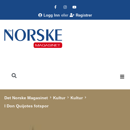
Logg Inn
eller
Registrer
Det Norske Magasinet
Kultur
Kultur
I Don Quijotes fotspor