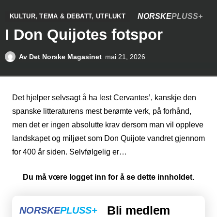
NORSKE
PLUSS+
KULTUR
,
TEMA & DEBATT
,
UTFLUKT
I Don Quijotes fotspor
Av
Det Norske Magasinet
mai 21, 2026
Det hjelper selvsagt å ha lest Cervantes’, kanskje den
spanske litteraturens mest berømte verk, på forhånd,
men det er ingen absolutte krav dersom man vil oppleve
landskapet og miljøet som Don Quijote vandret gjennom
for 400 år siden. Selvfølgelig er…
Du må vœre logget inn for å se dette innholdet.
Bli medlem
NORSKE
PLUSS+