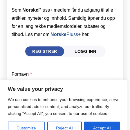
Som
Norske
Pluss+ medlem får du adgang til alle
artikler, nyheter og innhold. Samtidig åpner du opp
for en lang rekke medlemsfordeler, rabatter og
tilbud. Les mer om
Norske
Pluss+
her.
REGISTRER
LOGG INN
Fornavn
Email
*
We value your privacy
Etternavn
Password
*
We use cookies to enhance your browsing experience, serve
personalized ads or content, and analyze our traffic. By
clicking "Accept All", you consent to our use of cookies.
Remember Me
Epost
*
Customize
Reject All
Accept All