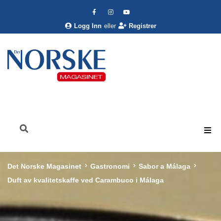
Logg Inn
eller
Registrer
Det Norske Magasinet
Gastronomi
Sabor a Málaga
Duft av kvalitetskaffe ved Carambuco i Málaga