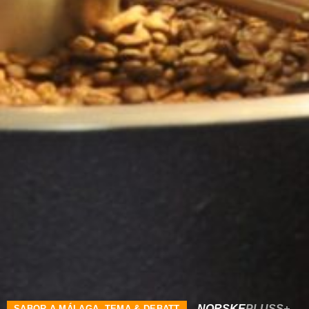
NORSKE
PLUSS+
SABOR A MÁLAGA
,
TEMA & DEBATT