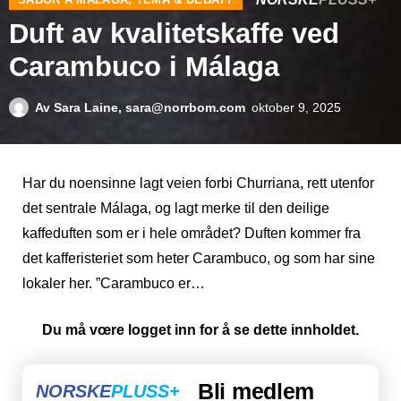
Duft av kvalitetskaffe ved
Carambuco i Málaga
Av
Sara Laine, sara@norrbom.com
oktober 9, 2025
Har du noensinne lagt veien forbi Churriana, rett utenfor
det sentrale Málaga, og lagt merke til den deilige
kaffeduften som er i hele området? Duften kommer fra
det kafferisteriet som heter Carambuco, og som har sine
lokaler her. ”Carambuco er…
Du må vœre logget inn for å se dette innholdet.
Bli medlem
NORSKE
PLUSS+