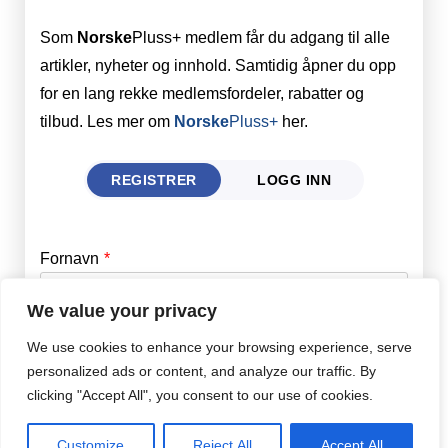
Som
Norske
Pluss+ medlem får du adgang til alle
artikler, nyheter og innhold. Samtidig åpner du opp
for en lang rekke medlemsfordeler, rabatter og
tilbud. Les mer om
Norske
Pluss+
her.
REGISTRER
LOGG INN
Fornavn
Email
*
We value your privacy
Etternavn
Password
*
We use cookies to enhance your browsing experience, serve
personalized ads or content, and analyze our traffic. By
clicking "Accept All", you consent to our use of cookies.
Remember Me
Epost
*
Customize
Reject All
Accept All