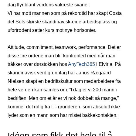
dag flyr blant verdens vakreste svaner.
Vi har møtt mannen som på rekordtid har skapt Costa
del Sols største skandinavisk-eide arbeidsplass og
ufortrødent setter kurs mot nye horisonter.
Attitude, commitment, teamwork, performance. Det er
disse fire ordene man blir konfrontert med når man
tråkker over dørstokken hos
AnyTech365
i Elviria. På
skandinavisk verdigrunnlag har Janus Rægaard
Nielsen skapt en bedriftskultur som medarbeidere fra
hele verden kan samles om. ”I dag er vi 200 mann i
bedriften. Men om et år er vi nok dobbelt så mange,”
kommer det rolig fra IT- gründeren, som absolutt ikke
lyder som en mann som har mistet bakkekontakten.
Idéen som fikk det hele til å