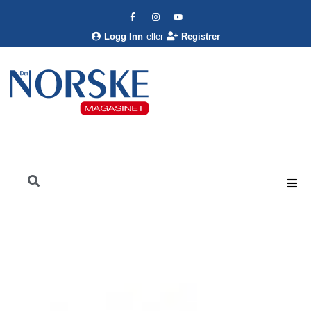
Logg Inn
eller
Registrer
Det Norske Magasinet
Nyheter
Velkommen
Da en liten idé ble til kystens beste forretning