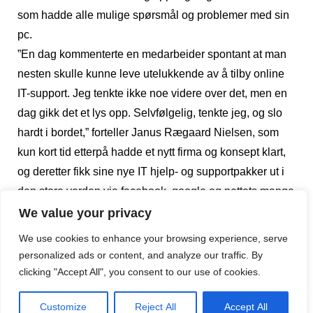
som hadde alle mulige spørsmål og problemer med sin
pc.
”En dag kommenterte en medarbeider spontant at man
nesten skulle kunne leve utelukkende av å tilby online
IT-support. Jeg tenkte ikke noe videre over det, men en
dag gikk det et lys opp. Selvfølgelig, tenkte jeg, og slo
hardt i bordet,” forteller Janus Rægaard Nielsen, som
kun kort tid etterpå hadde et nytt firma og konsept klart,
og deretter fikk sine nye IT hjelp- og supportpakker ut i
den store verden via facebook, google og nettets mange
nye muligheter. ”Det veltet raskt inn ordrer. I de 20 årene
We value your privacy
jeg har jobbet med IT sikkerhet, har jeg aldri sett noe
We use cookies to enhance your browsing experience, serve
lignende.” Men eventyret var bare så vidt begynt.
personalized ads or content, and analyze our traffic. By
clicking "Accept All", you consent to our use of cookies.
En ny verden og de beste i
Customize
Reject All
Accept All