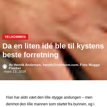
VELKOMMEN
Da en liten idé ble til kystens
beste forretning
Av
Henrik Andersen, henrik@norrbom.com. Foto Mugge
Fischer
mars 13, 2018
Han har aldri vært den lille stygge andungen – men
derimot den lille mannen som startet fra bunnen, og i