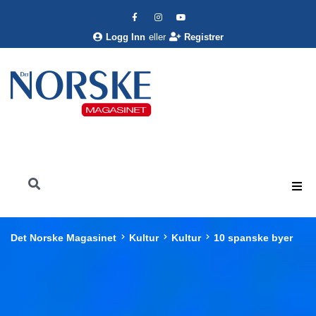
Logg Inn
eller
Registrer
Det Norske Magasinet
Kultur
Kultur
10 spanske byer