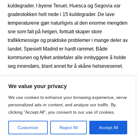
kuldegrader. I byene Teruel, Huesca og Segovia var
gradestokken helt nede i 15 kuldegrader. De lave
temperaturene gjør naturligvis at den enorme mengden
sne som falt på helgen, fortsatt skaper store
trafikkmessige og praktiske problemer i mange deler av
landet. Spesielt Madrid er hardt rammet. Både
kommunen og fylket anbefaler alle innbyggere å holde
seg innendørs, blant annet for å skåne helsevesenet.
Fylkets sykehus er nemlig nær ved å falle sammen på
We value your privacy
grunn av de mange trafikkulykkene som følge av
We use cookies to enhance your browsing experience, serve
uværet, i tillegg til den store mengden med pasienter
personalized ads or content, and analyze our traffic. By
med Covid-19 smitte.
clicking "Accept All", you consent to our use of cookies.
Det er nesten 50 år siden det falt så store snemengder
Customize
Reject All
Accept All
og målte så lave temperaturer i Madrid og sentral-