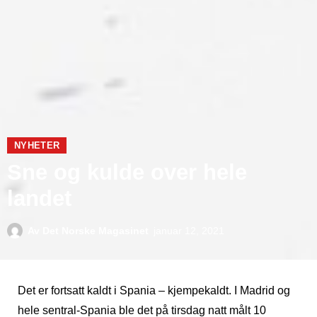
NYHETER
Sne og kulde over hele
landet
Av
Det Norske Magasinet
januar 12, 2021
Det er fortsatt kaldt i Spania – kjempekaldt. I Madrid og
hele sentral-Spania ble det på tirsdag natt målt 10