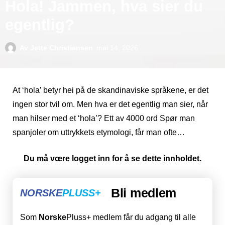
Hola! Jammen, hva sier du
egentlig?
Av
Jette Christiansen
mai 14, 2026
At ‘hola’ betyr hei på de skandinaviske språkene, er det
ingen stor tvil om. Men hva er det egentlig man sier, når
man hilser med et ‘hola’? Ett av 4000 ord Spør man
spanjoler om uttrykkets etymologi, får man ofte…
Du må vœre logget inn for å se dette innholdet.
Bli medlem
NORSKE
PLUSS+
Som
Norske
Pluss+ medlem får du adgang til alle