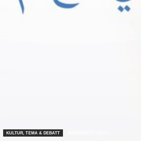
NORSKE
PLUSS+
KULTUR
,
TEMA & DEBATT