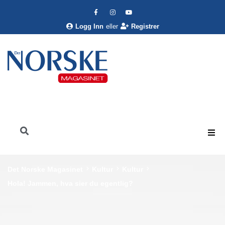
Logg Inn
eller
Registrer
Det Norske Magasinet
Kultur
Kultur
Hola! Jammen, hva sier du egentlig?