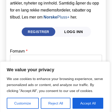
artikler, nyheter og innhold. Samtidig åpner du opp
for en lang rekke medlemsfordeler, rabatter og
tilbud. Les mer om
Norske
Pluss+
her.
REGISTRER
LOGG INN
Fornavn
Email
*
We value your privacy
Etternavn
Password
*
We use cookies to enhance your browsing experience, serve
personalized ads or content, and analyze our traffic. By
clicking "Accept All", you consent to our use of cookies.
Remember Me
Epost
*
Customize
Reject All
Accept All