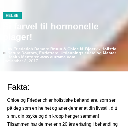
HELSE
Si farvel til hormonelle
plager!
Av
Friederich Damore Bruun & Chloe N. Bjoerk - Holistic
Nature Doctors, Forfattere, Utdanningsledere og Master
Health Mentorer www.currame.com
november 8, 2017
Fakta:
Chloe og Friederich er holistiske behandlere, som ser
på deg som en helhet og anerkjenner at din livsstil, ditt
sinn, din psyke og din kropp henger sammen!
Tilsammen har de mer enn 20 års erfaring i behandling