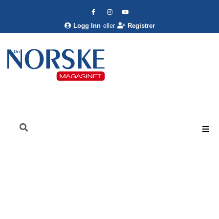
Logg Inn
eller
Registrer
Det Norske Magasinet
Livsstil
Helse
Si farvel til hormonelle plager!