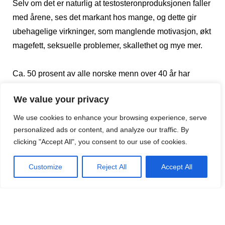
Selv om det er naturlig at testosteronproduksjonen faller
med årene, ses det markant hos mange, og dette gir
ubehagelige virkninger, som manglende motivasjon, økt
magefett, seksuelle problemer, skallethet og mye mer.
Ca. 50 prosent av alle norske menn over 40 år har
opplevd problemer med å få reisning.
We value your privacy
Sex og suksessfølelsen stimulerer dannelsen av
We use cookies to enhance your browsing experience, serve
personalized ads or content, and analyze our traffic. By
testosteron hos deg som mann.
clicking "Accept All", you consent to our use of cookies.
De fleste kvinner kommer i overgangsalderen i en alder
Customize
Reject All
Accept All
av 45-55 år, hvor gjennomsnittsalderen er 51 år gammel.
Generelt sier man at en kvinne har kommet i
overgangsalderen, hvis hun ikke har hatt sin
menstruasjon på rundt et år og hun er over 35 år