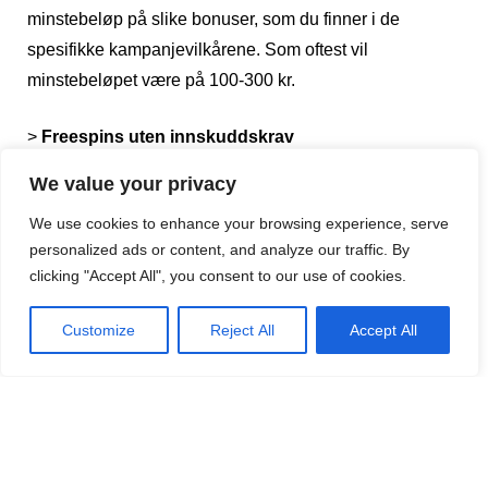
minstebeløp på slike bonuser, som du finner i de
spesifikke kampanjevilkårene. Som oftest vil
minstebeløpet være på 100-300 kr.
>
Freespins uten innskuddskrav
We value your privacy
Dette er en stor favoritt blant casinospillere, da man
slipper å sette inn noe for å motta denne typen
We use cookies to enhance your browsing experience, serve
personalized ads or content, and analyze our traffic. By
freespins. Slike freespins gis som oftest som et
clicking "Accept All", you consent to our use of cookies.
registreringstilbud hos casino på nett, men kan også gis
ellers.
Customize
Reject All
Accept All
>
Freespins med omsetningskrav
Mange freespins kommer sammen med et
omsetningskrav, som må oppfylles for eventuelle