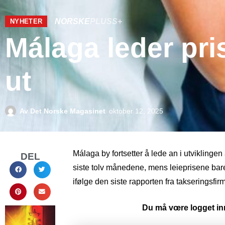
NORSKE
PLUSS+
NYHETER
Málaga leder pri
ut
Av
Det Norske Magasinet
oktober 12, 2025
Málaga by fortsetter å lede an i utvikling
DEL
siste tolv månedene, mens leieprisene bar
ifølge den siste rapporten fra takseringsf
Du må vœre logget inn