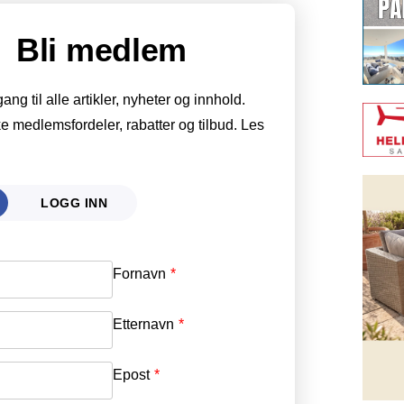
Bli medlem
g til alle artikler, nyheter og innhold.
e medlemsfordeler, rabatter og tilbud. Les
LOGG INN
Fornavn
Email
*
Etternavn
Password
*
Epost
*