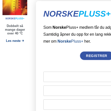
NORSKE
PLUSS+
NORSKE
PLUSS+
Dobbelt så
Som
Norske
Pluss+ medlem får du adgan
mange dager
over 40 °C
Samtidig åpner du opp for en lang rekk
Les neste
mer om
Norske
Pluss+
her.
REGISTRER
Remember Me