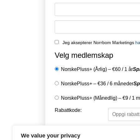
Jeg aksepterer Norrbom Marketings
ha
Velg medlemskap
NorskePluss+ (Årlig)
–
€
60
/
1 år
Sp
NorskePluss+
–
€
36
/
6 måneder
Sp
NorskePluss+ (Månedlig)
–
€
9
/
1 
Rabattkode:
Velg en betalingsmet
We value your privacy