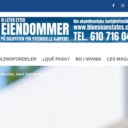
DLEMSFORDELER
¿QUÉ PASA?
BO I SPANIA
LES MAG
eksten, men leiene flater ut