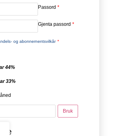
Passord
*
Gjenta passord
*
ndels- og abonnementsvilkår
*
ar 44%
ar 33%
måned
ode