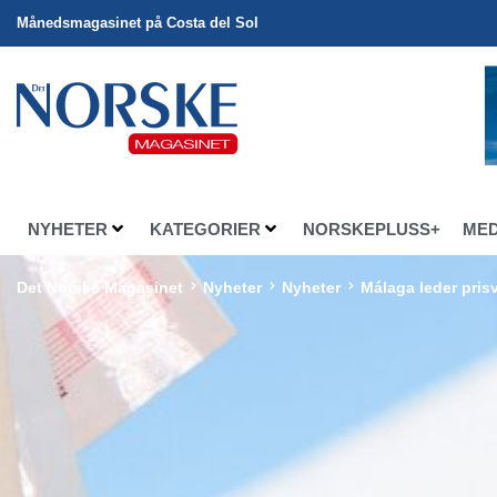
Månedsmagasinet på Costa del Sol
NYHETER
KATEGORIER
NORSKEPLUSS+
ME
Det Norske Magasinet
Nyheter
Nyheter
Málaga leder prisv