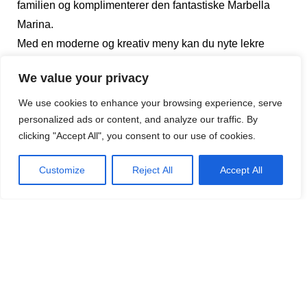
familien og komplimenterer den fantastiske Marbella
Marina.
Med en moderne og kreativ meny kan du nyte lekre
retter, inspirert av reiser i hele verden, fra soloppgang til
We value your privacy
solnedgang. Kjent for smak og presentasjon, samt en
fantastisk service – restaurant Alevante går hele veien
We use cookies to enhance your browsing experience, serve
personalized ads or content, and analyze our traffic. By
for å gi deg en uforglemmelig middag på havnesiden.
clicking "Accept All", you consent to our use of cookies.
Dekorasjonen og utsikten er ganske enkelt spektakulær,
og med levende musikk hver søndag, er det så absolutt
Customize
Reject All
Accept All
et av de nyeste ’in’ stedene, og absolutt verdt et besøk.
Det Norske Magasinet
DEL