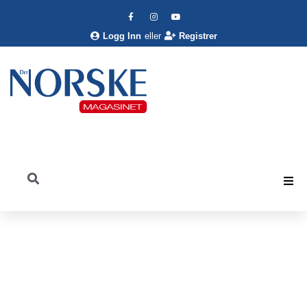
Logg Inn
eller
Registrer
Det Norske Magasinet
Nyheter
Shoptalk
Alevante Restaurant og Beach Bar i Marbella Marina