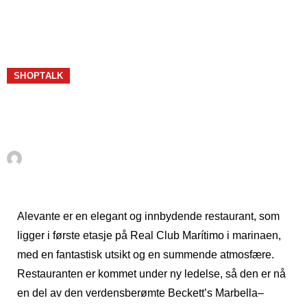
SHOPTALK
Alevante Restaurant og
Beach Bar i Marbella Marina
Av
Det Norske Magasinet
juni 9, 2017
Alevante er en elegant og innbydende restaurant, som
ligger i første etasje på Real Club Marítimo i marinaen,
med en fantastisk utsikt og en summende atmosfære.
Restauranten er kommet under ny ledelse, så den er nå
en del av den verdensberømte Beckett’s Marbella–